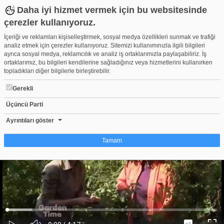
Daha iyi hizmet vermek için bu websitesinde
çerezler kullanıyoruz.
İçeriği ve reklamları kişiselleştirmek, sosyal medya özellikleri sunmak ve trafiği
analiz etmek için çerezler kullanıyoruz. Sitemizi kullanımınızla ilgili bilgileri
ayrıca sosyal medya, reklamcılık ve analiz iş ortaklarımızla paylaşabiliriz. İş
ortaklarımız, bu bilgileri kendilerine sağladığınız veya hizmetlerini kullanırken
topladıkları diğer bilgilerle birleştirebilir.
Gerekli
Üçüncü Parti
Clematis in a Pot
Beğen
Beğenme
Pay
Ayrıntıları göster
9
Tamam
Çerez nedir?
Çerezler, web-sitelerinin, kullanıcıların deneyimlerini daha verimli hale getirmek
amacıyla kullandığı küçük metin dosyalarıdır. Yasalara göre, bu sitenin
işletilmesi için kesinlikle gerekli olan çerezleri cihazınıza yerleştirebiliyoruz.
Diğer çerez türleri için sizden izin almamız gerekiyor. Bu site farklı çerez türleri
Yüklendi
:
Yükleniyor
:
kullanmaktadır. Bazı çerezler, sayfalarımızda yer alan üçüncü şahıs hizmetleri
0%
0%
Ses
tarafından yerleştirilir. İzniniz şu alanlar için geçerlidir: web.tv