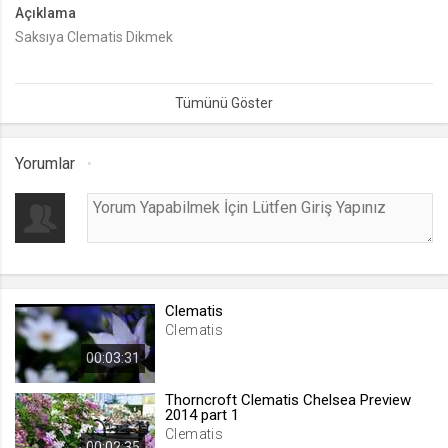
Açıklama
lang
Saksıya Clematis Dikmek
.web.tv
Seçilen dil tercihini tutmak
1 ay
Yorumlar
webtvs
.web.tv
Oturum verisini tutmak
1 gün
[hash]
Clematis
Clematis
.web.tv
00:03:31
Oturum doğrulama verisi
1 ay
Thorncroft Clematis Chelsea Preview
2014 part 1
Clematis
channelCategories
00:02:35