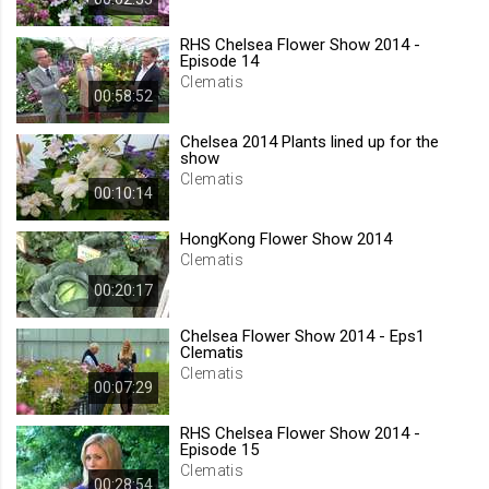
.web.tv
RHS Chelsea Flower Show 2014 -
Site içeriği önerme
Episode 14
1 yıl
Clematis
00:58:52
Chelsea 2014 Plants lined up for the
voteLike*
show
.web.tv
Clematis
00:10:14
İsimsiz ziyaretçi için site içeriği
beğenme
HongKong Flower Show 2014
1 ay
Clematis
00:20:17
voteDislike*
Chelsea Flower Show 2014 - Eps1
.web.tv
Clematis
İsimsiz ziyaretçi için site içeriği
Clematis
00:07:29
beğenmeme
1 ay
RHS Chelsea Flower Show 2014 -
Episode 15
Clematis
00:28:54