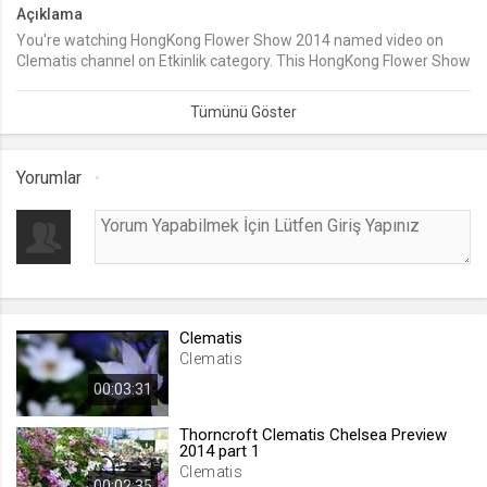
Açıklama
lang
You're watching HongKong Flower Show 2014 named video on
Clematis channel on Etkinlik category. This HongKong Flower Show
.web.tv
2014 named video was added on 11 and watched times.
Seçilen dil tercihini tutmak
1 ay
Yorumlar
webtvs
.web.tv
Oturum verisini tutmak
1 gün
[hash]
Clematis
Clematis
.web.tv
00:03:31
Oturum doğrulama verisi
1 ay
Thorncroft Clematis Chelsea Preview
2014 part 1
Clematis
channelCategories
00:02:35