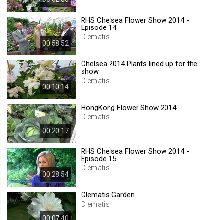
.web.tv
RHS Chelsea Flower Show 2014 -
Site içeriği önerme
Episode 14
1 yıl
Clematis
00:58:52
Chelsea 2014 Plants lined up for the
voteLike*
show
.web.tv
Clematis
00:10:14
İsimsiz ziyaretçi için site içeriği
beğenme
HongKong Flower Show 2014
1 ay
Clematis
00:20:17
voteDislike*
RHS Chelsea Flower Show 2014 -
.web.tv
Episode 15
İsimsiz ziyaretçi için site içeriği
Clematis
00:28:54
beğenmeme
1 ay
Clematis Garden
Clematis
00:07:40