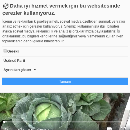
Daha iyi hizmet vermek için bu websitesinde
çerezler kullanıyoruz.
İçeriği ve reklamları kişiselleştirmek, sosyal medya özellikleri sunmak ve trafiği
analiz etmek için çerezler kullanıyoruz. Sitemizi kullanımınızla ilgili bilgileri
ayrıca sosyal medya, reklamcılık ve analiz iş ortaklarımızla paylaşabiliriz. İş
ortaklarımız, bu bilgileri kendilerine sağladığınız veya hizmetlerini kullanırken
topladıkları diğer bilgilerle birleştirebilir.
Gerekli
Üçüncü Parti
HongKong Flower Show 2014
Beğen
Beğenme
Pay
Ayrıntıları göster
11
Tamam
Çerez nedir?
Çerezler, web-sitelerinin, kullanıcıların deneyimlerini daha verimli hale getirmek
amacıyla kullandığı küçük metin dosyalarıdır. Yasalara göre, bu sitenin
işletilmesi için kesinlikle gerekli olan çerezleri cihazınıza yerleştirebiliyoruz.
Diğer çerez türleri için sizden izin almamız gerekiyor. Bu site farklı çerez türleri
Yüklendi
:
Yükleniyor
:
kullanmaktadır. Bazı çerezler, sayfalarımızda yer alan üçüncü şahıs hizmetleri
0%
0%
Ses
tarafından yerleştirilir. İzniniz şu alanlar için geçerlidir: web.tv