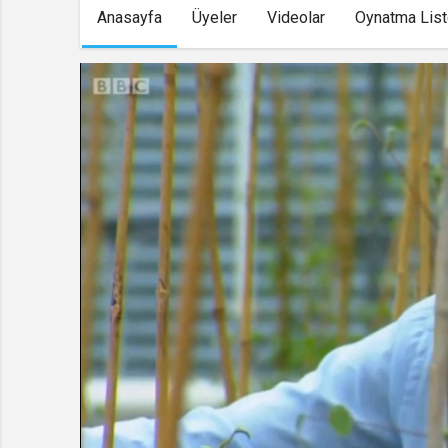
Anasayfa
Üyeler
Videolar
Oynatma List
Clematis
Kanala Katıl