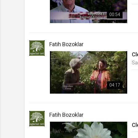
00:54
Fatih Bozoklar
Cl
Sa
04:17
Fatih Bozoklar
Cl