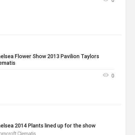
0
elsea Flower Show 2013 Pavilion Taylors
ematis
0
elsea 2014 Plants lined up for the show
orncroft Clematis