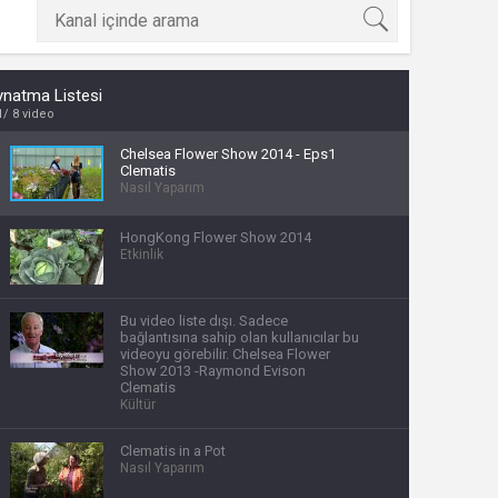
 yıl
ynatma Listesi
1
8 video
Chelsea Flower Show 2014 - Eps1
ay
Clematis
Nasıl Yaparım
gün
HongKong Flower Show 2014
ay
Etkinlik
ıl
ay
Bu video liste dışı. Sadece
bağlantısına sahip olan kullanıcılar bu
ay
videoyu görebilir. Chelsea Flower
Show 2013 -Raymond Evison
Clematis
Kültür
Clematis in a Pot
Nasıl Yaparım