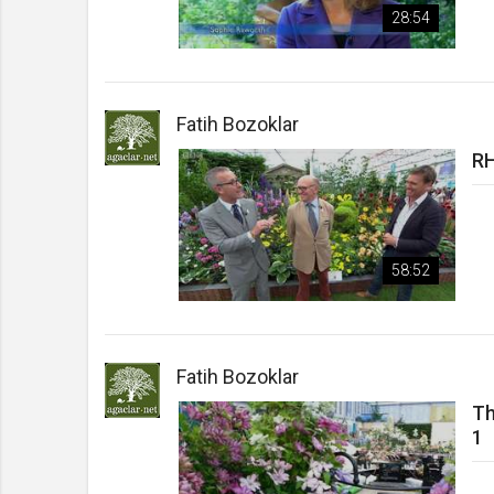
28:54
Fatih Bozoklar
RH
58:52
Fatih Bozoklar
Th
1