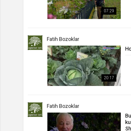
07:29
Fatih Bozoklar
Ho
20:17
Fatih Bozoklar
Bu
ku
Sh