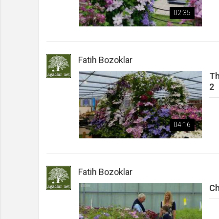
02:35
Fatih Bozoklar
Th
2
04:16
Fatih Bozoklar
Ch