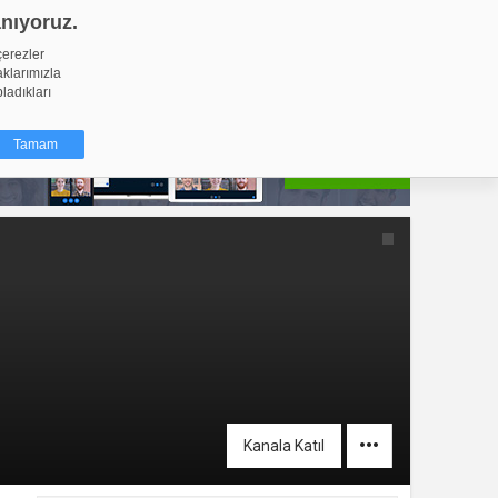
anıyoruz.
GİRİŞ YAP
Video Yükle
çerezler
aklarımızla
pladıkları
Tamam
dığı küçük
ınıza
ir. İzniniz şu
nlarına
şlı hale
ğru bir
resi
Türü
Kanala Katıl
 yıl