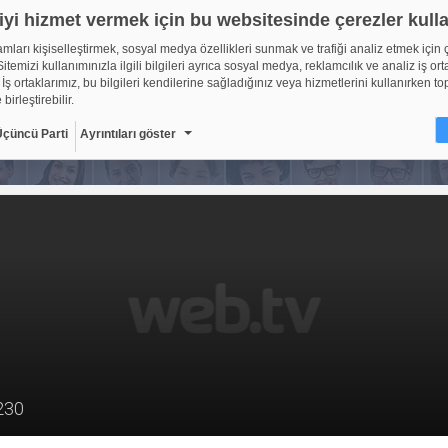
iyi hizmet vermek için bu websitesinde çerezler kull
lamları kişiselleştirmek, sosyal medya özellikleri sunmak ve trafiği analiz etmek için 
itemizi kullanımınızla ilgili bilgileri ayrıca sosyal medya, reklamcılık ve analiz iş ort
 İş ortaklarımız, bu bilgileri kendilerine sağladığınız veya hizmetlerini kullanırken to
 birleştirebilir.
Üçüncü Parti
Ayrıntıları göster
ir?
sitelerinin, kullanıcıların deneyimlerini daha verimli hale getirmek amacıyla kullan
ıdır. Yasalara göre, bu sitenin işletilmesi için kesinlikle gerekli olan çerezleri cihaz
oruz. Diğer çerez türleri için sizden izin almamız gerekiyor. Bu site farklı çerez türleri
. Bazı çerezler, sayfalarımızda yer alan üçüncü şahıs hizmetleri tarafından yerleştiril
çerlidir: web.tv
8
Gerekli çerezler, sayfada gezinme ve web-sitesinin güvenli ala
erişim gibi temel işlevleri sağlayarak web-sitesinin daha kullanı
getirilmesine yardımcı olur. Web-sitesi bu çerezler olmadan do
ti
10
şekilde işlev gösteremez.
Adı
Sağlayıcı
Amaç
Sü
230
GDPR
.web.tv
Genel veri koruma
10
düzenlemesi
kapsamında sitenin