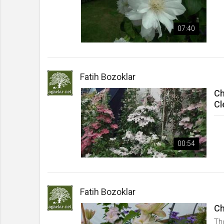
07:40
Fatih Bozoklar
Ch
Cl
00:54
Fatih Bozoklar
Ch
Th