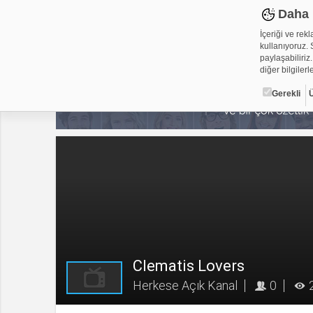
Daha 
İçeriği ve rek
kullanıyoruz. S
paylaşabiliriz.
diğer bilgilerle
Gerekli
Çerez ned
Çerezler, web-
metin dosyalar
yerleştirebiliy
kullanmaktadır
alanlar için ge
Gerekli
Üçüncü Par
Clematis Lovers
Herkese Açık Kanal
0