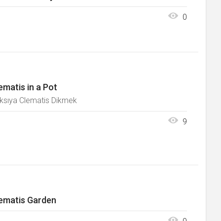
0
ematis in a Pot
ksıya Clematis Dikmek
9
ematis Garden