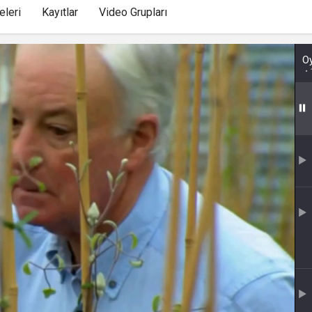
kullanmakta olduğu
eleri
Kayıtlar
Video Grupları
çerezleri ve içeriğini
göstermek ve izin
almak
uuid
.web.tv
İsimsiz
10
O
kullanıcılardan site
içeriği istatistiğini
almak
lang
.web.tv
Seçilen dil tercihini
1 
tutmak
webtvs
.web.tv
Oturum verisini
1 
tutmak
[hash]
.web.tv
Oturum doğrulama
1 
verisi
channelCategories
.web.tv
Site içeriği önerme
1 y
voteLike*
.web.tv
İsimsiz ziyaretçi için
1 
site içeriği beğenme
voteDislike*
.web.tv
İsimsiz ziyaretçi için
1 
site içeriği
beğenmeme