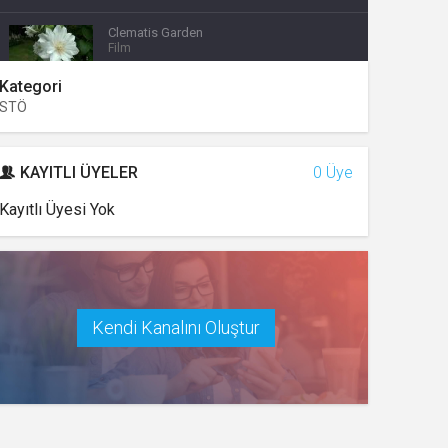
Clematis Garden
Film
Kategori
STÖ
Chelsea Flower Show 2013 Pavilion
Taylors Clematis
Kültür
KAYITLI ÜYELER
0 Üye
Chelsea 2014 Plants lined up for the
show
Kayıtlı Üyesi Yok
Kültür
Clematis
Kültür
Kendi Kanalını Oluştur